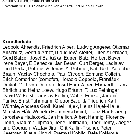
Städel Museum, Frankfurt am Main
Erworben 2013 als Schenkung von Annette und Rudolf Kicken
Künstlerliste:
Leopold Ahrendts, Friedrich Albert, Ludwig Angerer, Ottomar
Anschütz, Gertrud Arndt, Bloudilová Atelier, Ellen Auerbach,
Gerd Balzer, Josef Bartuška, Eugen Batz, Herbert Bayer,
Irene Bayer, E.Benecke, Jan Beran, Curt Berger, Ladislav
Emil Berka, Böhmer & Jonas, A. Böhmer, Katt Both, Adolphe
Braun, Václav Chochola, Paul Citroen, Edmund Collein,
Erich Comeriner (comofot), Horacio Coppola, František
Drtikol, C. J. von Dühren, Josef Ehm, Alfred Ehrhardt, Franz
Ehrlich und Heinz Loew, Hugo Erfurth, T. Lux Feininger,
David W. Feist, Ladislav Foltyn, Walter Funkat, Jaromír
Funke, Ernst Fuhrmann, Gregor Baldi & Friedrich Karl
Würthle, Andreas Groll, Karel Hájek, Heinz Hajek-Halle,
Miroslav Hák, Wilhelm Hammerschmidt, Franz Hanfstaengl,
Jaroslava Hatláková, Jan Hellich, Albert Hennig, Florence
Henri, Vladimir Hipman, Irene Hoffmann, Tibor Honty, Jaeger
und Goergen, Václav Jíru;, Grit Kallin-Fischer, Peter
Keetman, Klaus Kinold, Premysl Koblic, Bela Kolárová,