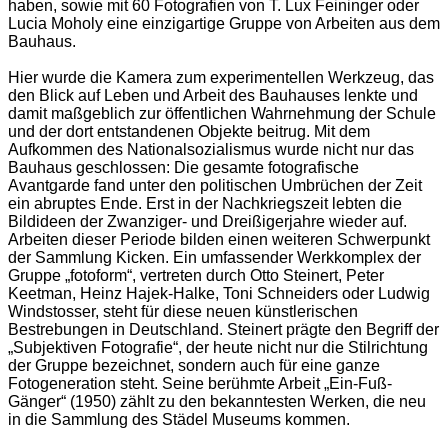
haben, sowie mit 60 Fotografien von T. Lux Feininger oder
Lucia Moholy eine einzigartige Gruppe von Arbeiten aus dem
Bauhaus.
Hier wurde die Kamera zum experimentellen Werkzeug, das
den Blick auf Leben und Arbeit des Bauhauses lenkte und
damit maßgeblich zur öffentlichen Wahrnehmung der Schule
und der dort entstandenen Objekte beitrug. Mit dem
Aufkommen des Nationalsozialismus wurde nicht nur das
Bauhaus geschlossen: Die gesamte fotografische
Avantgarde fand unter den politischen Umbrüchen der Zeit
ein abruptes Ende. Erst in der Nachkriegszeit lebten die
Bildideen der Zwanziger- und Dreißigerjahre wieder auf.
Arbeiten dieser Periode bilden einen weiteren Schwerpunkt
der Sammlung Kicken. Ein umfassender Werkkomplex der
Gruppe „fotoform“, vertreten durch Otto Steinert, Peter
Keetman, Heinz Hajek-Halke, Toni Schneiders oder Ludwig
Windstosser, steht für diese neuen künstlerischen
Bestrebungen in Deutschland. Steinert prägte den Begriff der
„Subjektiven Fotografie“, der heute nicht nur die Stilrichtung
der Gruppe bezeichnet, sondern auch für eine ganze
Fotogeneration steht. Seine berühmte Arbeit „Ein-Fuß-
Gänger“ (1950) zählt zu den bekanntesten Werken, die neu
in die Sammlung des Städel Museums kommen.