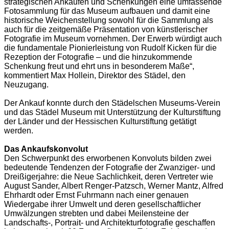
strategischen Ankäufen und Schenkungen eine umfassende
Fotosammlung für das Museum aufbauen und damit eine
historische Weichenstellung sowohl für die Sammlung als
auch für die zeitgemäße Präsentation von künstlerischer
Fotografie im Museum vornehmen. Der Erwerb würdigt auch
die fundamentale Pionierleistung von Rudolf Kicken für die
Rezeption der Fotografie – und die hinzukommende
Schenkung freut und ehrt uns in besonderem Maße“,
kommentiert Max Hollein, Direktor des Städel, den
Neuzugang.
Der Ankauf konnte durch den Städelschen Museums-Verein
und das Städel Museum mit Unterstützung der Kulturstiftung
der Länder und der Hessischen Kulturstiftung getätigt
werden.
Das Ankaufskonvolut
Den Schwerpunkt des erworbenen Konvoluts bilden zwei
bedeutende Tendenzen der Fotografie der Zwanziger- und
Dreißigerjahre: die Neue Sachlichkeit, deren Vertreter wie
August Sander, Albert Renger-Patzsch, Werner Mantz, Alfred
Ehrhardt oder Ernst Fuhrmann nach einer genauen
Wiedergabe ihrer Umwelt und deren gesellschaftlicher
Umwälzungen strebten und dabei Meilensteine der
Landschafts-, Portrait- und Architekturfotografie geschaffen