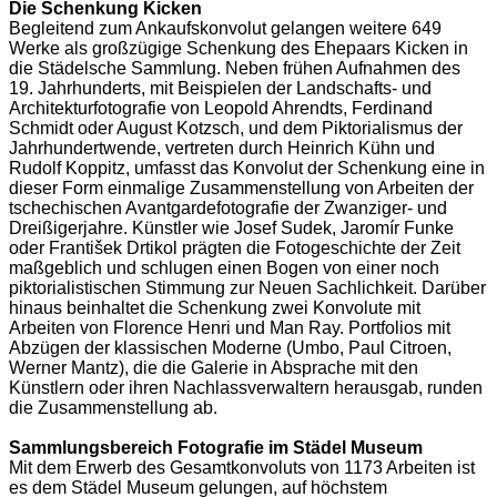
Die Schenkung Kicken
Begleitend zum Ankaufskonvolut gelangen weitere 649
Werke als großzügige Schenkung des Ehepaars Kicken in
die Städelsche Sammlung. Neben frühen Aufnahmen des
19. Jahrhunderts, mit Beispielen der Landschafts- und
Architekturfotografie von Leopold Ahrendts, Ferdinand
Schmidt oder August Kotzsch, und dem Piktorialismus der
Jahrhundertwende, vertreten durch Heinrich Kühn und
Rudolf Koppitz, umfasst das Konvolut der Schenkung eine in
dieser Form einmalige Zusammenstellung von Arbeiten der
tschechischen Avantgardefotografie der Zwanziger- und
Dreißigerjahre. Künstler wie Josef Sudek, Jaromír Funke
oder František Drtikol prägten die Fotogeschichte der Zeit
maßgeblich und schlugen einen Bogen von einer noch
piktorialistischen Stimmung zur Neuen Sachlichkeit. Darüber
hinaus beinhaltet die Schenkung zwei Konvolute mit
Arbeiten von Florence Henri und Man Ray. Portfolios mit
Abzügen der klassischen Moderne (Umbo, Paul Citroen,
Werner Mantz), die die Galerie in Absprache mit den
Künstlern oder ihren Nachlassverwaltern herausgab, runden
die Zusammenstellung ab.
Sammlungsbereich Fotografie im Städel Museum
Mit dem Erwerb des Gesamtkonvoluts von 1173 Arbeiten ist
es dem Städel Museum gelungen, auf höchstem