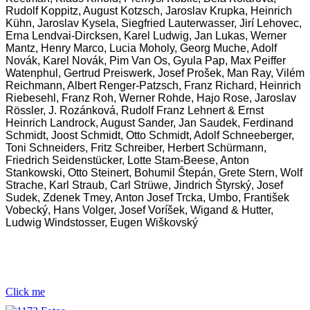
Rudolf Koppitz, August Kotzsch, Jaroslav Krupka, Heinrich
Kühn, Jaroslav Kysela, Siegfried Lauterwasser, Jirí Lehovec,
Erna Lendvai-Dircksen, Karel Ludwig, Jan Lukas, Werner
Mantz, Henry Marco, Lucia Moholy, Georg Muche, Adolf
Novák, Karel Novák, Pim Van Os, Gyula Pap, Max Peiffer
Watenphul, Gertrud Preiswerk, Josef Prošek, Man Ray, Vilém
Reichmann, Albert Renger-Patzsch, Franz Richard, Heinrich
Riebesehl, Franz Roh, Werner Rohde, Hajo Rose, Jaroslav
Rössler, J. Rozánková, Rudolf Franz Lehnert & Ernst
Heinrich Landrock, August Sander, Jan Saudek, Ferdinand
Schmidt, Joost Schmidt, Otto Schmidt, Adolf Schneeberger,
Toni Schneiders, Fritz Schreiber, Herbert Schürmann,
Friedrich Seidenstücker, Lotte Stam-Beese, Anton
Stankowski, Otto Steinert, Bohumil Štepán, Grete Stern, Wolf
Strache, Karl Straub, Carl Strüwe, Jindrich Štyrský, Josef
Sudek, Zdenek Tmey, Anton Josef Trcka, Umbo, František
Vobecký, Hans Volger, Josef Voríšek, Wigand & Hutter,
Ludwig Windstosser, Eugen Wiškovský
Click me