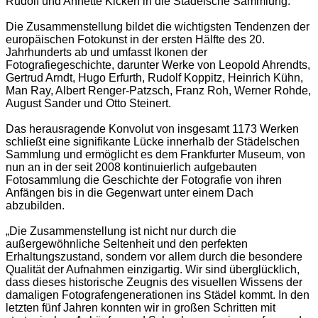
Rudolf und Annette Kicken in die Städelsche Sammlung.
Die Zusammenstellung bildet die wichtigsten Tendenzen der
europäischen Fotokunst in der ersten Hälfte des 20.
Jahrhunderts ab und umfasst Ikonen der
Fotografiegeschichte, darunter Werke von Leopold Ahrendts,
Gertrud Arndt, Hugo Erfurth, Rudolf Koppitz, Heinrich Kühn,
Man Ray, Albert Renger-Patzsch, Franz Roh, Werner Rohde,
August Sander und Otto Steinert.
Das herausragende Konvolut von insgesamt 1173 Werken
schließt eine signifikante Lücke innerhalb der Städelschen
Sammlung und ermöglicht es dem Frankfurter Museum, von
nun an in der seit 2008 kontinuierlich aufgebauten
Fotosammlung die Geschichte der Fotografie von ihren
Anfängen bis in die Gegenwart unter einem Dach
abzubilden.
„Die Zusammenstellung ist nicht nur durch die
außergewöhnliche Seltenheit und den perfekten
Erhaltungszustand, sondern vor allem durch die besondere
Qualität der Aufnahmen einzigartig. Wir sind überglücklich,
dass dieses historische Zeugnis des visuellen Wissens der
damaligen Fotografengenerationen ins Städel kommt. In den
letzten fünf Jahren konnten wir in großen Schritten mit